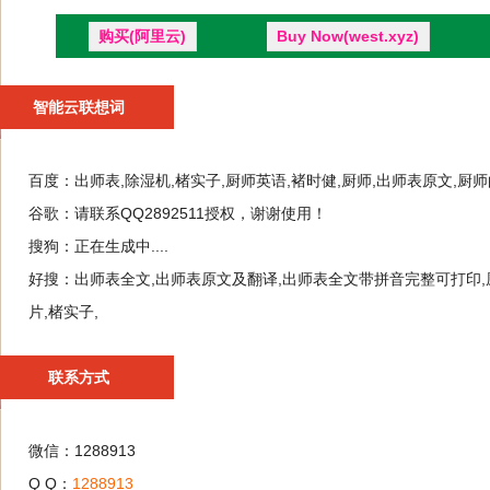
购买(阿里云)
Buy Now(west.xyz)
智能云联想词
百度：
出师表,除湿机,楮实子,厨师英语,褚时健,厨师,出师表原文,厨
谷歌：
请联系QQ2892511授权，谢谢使用！
搜狗：
正在生成中....
好搜：
出师表全文,出师表原文及翻译,出师表全文带拼音完整可打印,厨
片,楮实子,
联系方式
微信：1288913
Q Q：
1288913